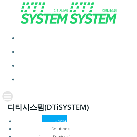
Skip
to
content
HOME
SOLUTIONS
SERVICES
CONTACT
디티시스템(DTiSYSTEM)
Home
Solutions
Services