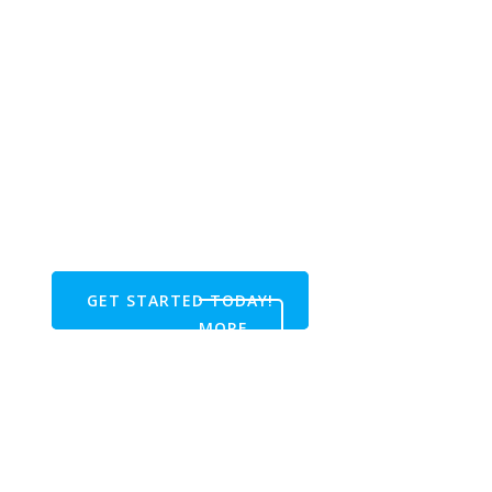
디지털 트랜스포메이션을 통한 스마트워크 실행
언택트가 뉴노멀이 된 시대에 비즈니스 도구
#기업용 소프트웨어 / 솔루션
#기업용 하드웨어 / 장비
#기업용 홈페이지 / 온라인마켓 컨설팅&구축 서
비스
GET STARTED TODAY!
FIND OUT
MORE