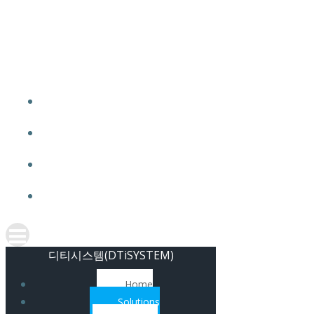
Skip
to
content
디티시스템(DTiSYSTEM)
Home
Solutions