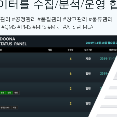
이터를 수집/분석/운영 
관리 #공정관리 #품질관리 #창고관리 #물류관리
 #QMS #PMS #MPS #MRP #APS #FMEA